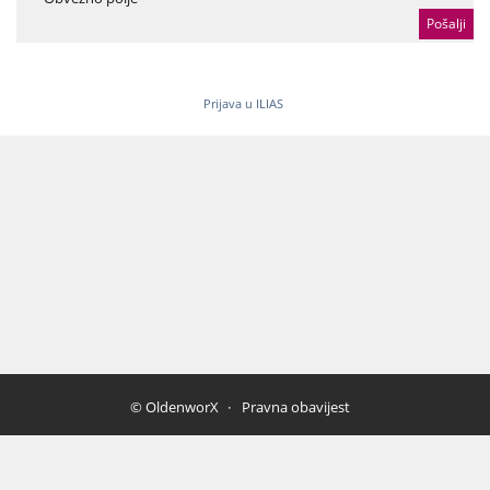
Prijava u ILIAS
© OldenworX
Pravna obavijest