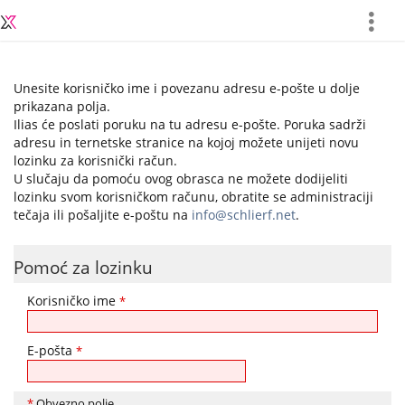
more
Unesite korisničko ime i povezanu adresu e-pošte u dolje
prikazana polja.
Ilias će poslati poruku na tu adresu e-pošte. Poruka sadrži
adresu in ternetske stranice na kojoj možete unijeti novu
lozinku za korisnički račun.
U slučaju da pomoću ovog obrasca ne možete dodijeliti
lozinku svom korisničkom računu, obratite se administraciji
tečaja ili pošaljite e-poštu na
info@schlierf.net
.
Pomoć za lozinku
Korisničko ime
*
E-pošta
*
*
Obvezno polje