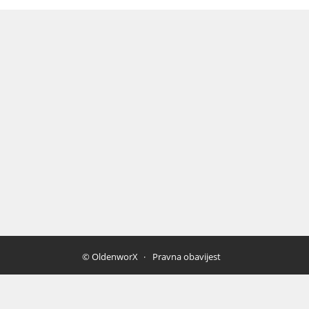
© OldenworX
Pravna obavijest